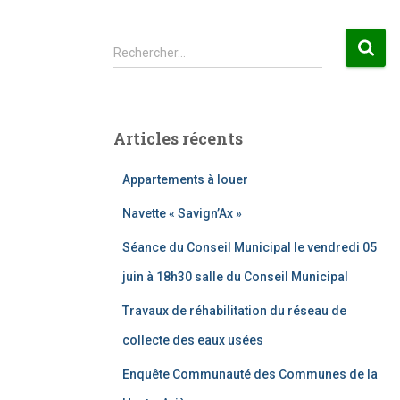
R
Rechercher…
e
c
h
e
Articles récents
r
c
Appartements à louer
h
e
Navette « Savign’Ax »
r
Séance du Conseil Municipal le vendredi 05
:
juin à 18h30 salle du Conseil Municipal
Travaux de réhabilitation du réseau de
collecte des eaux usées
Enquête Communauté des Communes de la