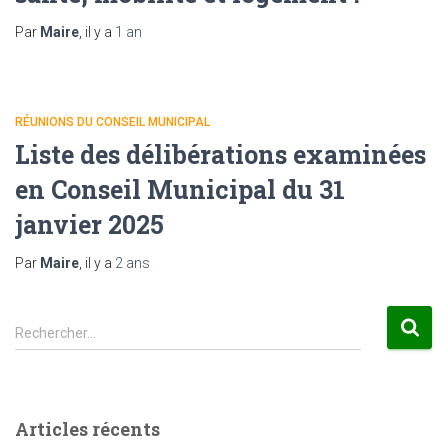
Par
Maire
, il y a
1 an
RÉUNIONS DU CONSEIL MUNICIPAL
Liste des délibérations examinées
en Conseil Municipal du 31
janvier 2025
Par
Maire
, il y a
2 ans
R
Rechercher…
e
c
h
e
Articles récents
r