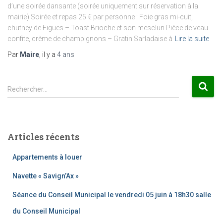
d’une soirée dansante (soirée uniquement sur réservation à la
mairie) Soirée et repas 25 € par personne : Foie gras mi-cuit,
chutney de Figues – Toast Brioche et son mesclun Pièce de veau
confite, crème de champignons – Gratin Sarladaise à
Lire la suite
Par
Maire
, il y a
4 ans
R
Rechercher…
e
c
h
e
Articles récents
r
c
Appartements à louer
h
e
Navette « Savign’Ax »
r
Séance du Conseil Municipal le vendredi 05 juin à 18h30 salle
:
du Conseil Municipal