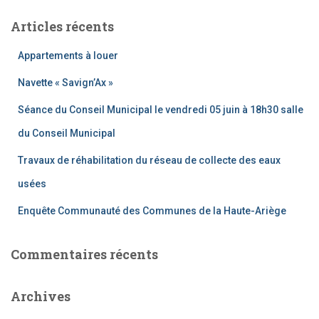
e
Articles récents
r
c
Appartements à louer
h
e
Navette « Savign’Ax »
r
Séance du Conseil Municipal le vendredi 05 juin à 18h30 salle
:
du Conseil Municipal
Travaux de réhabilitation du réseau de collecte des eaux
usées
Enquête Communauté des Communes de la Haute-Ariège
Commentaires récents
Archives