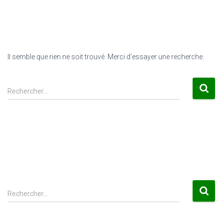
Il semble que rien ne soit trouvé. Merci d’essayer une recherche.
Rechercher :
Rechercher…
R
Rechercher…
e
c
h