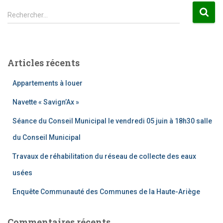
R
Rechercher…
e
c
h
e
Articles récents
r
c
Appartements à louer
h
e
Navette « Savign’Ax »
r
Séance du Conseil Municipal le vendredi 05 juin à 18h30 salle
:
du Conseil Municipal
Travaux de réhabilitation du réseau de collecte des eaux
usées
Enquête Communauté des Communes de la Haute-Ariège
Commentaires récents