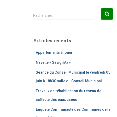
R
Rechercher…
e
c
h
e
Articles récents
r
c
Appartements à louer
h
e
Navette « Savign’Ax »
r
Séance du Conseil Municipal le vendredi 05
:
juin à 18h30 salle du Conseil Municipal
Travaux de réhabilitation du réseau de
collecte des eaux usées
Enquête Communauté des Communes de la