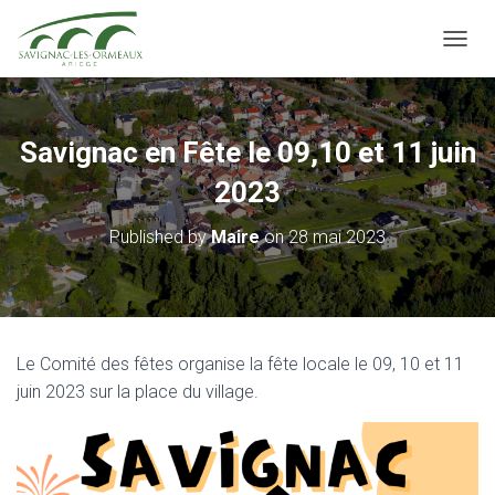
OUVRI
Savignac en Fête le 09,10 et 11 juin
2023
Published by
Maire
on
28 mai 2023
Le Comité des fêtes organise la fête locale le 09, 10 et 11
juin 2023 sur la place du village.