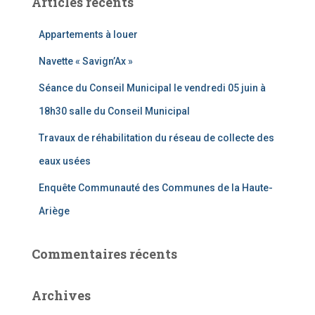
Articles récents
r
c
Appartements à louer
h
e
Navette « Savign’Ax »
r
Séance du Conseil Municipal le vendredi 05 juin à
:
18h30 salle du Conseil Municipal
Travaux de réhabilitation du réseau de collecte des
eaux usées
Enquête Communauté des Communes de la Haute-
Ariège
Commentaires récents
Archives