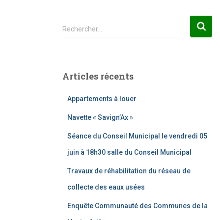
R
Rechercher…
e
c
h
e
Articles récents
r
c
Appartements à louer
h
e
Navette « Savign’Ax »
r
Séance du Conseil Municipal le vendredi 05
:
juin à 18h30 salle du Conseil Municipal
Travaux de réhabilitation du réseau de
collecte des eaux usées
Enquête Communauté des Communes de la