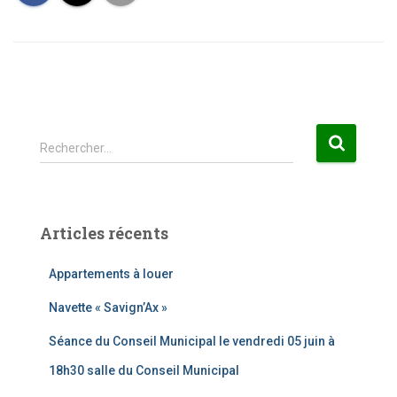
R
Rechercher…
e
c
h
e
Articles récents
r
c
Appartements à louer
h
e
Navette « Savign’Ax »
r
Séance du Conseil Municipal le vendredi 05 juin à
:
18h30 salle du Conseil Municipal