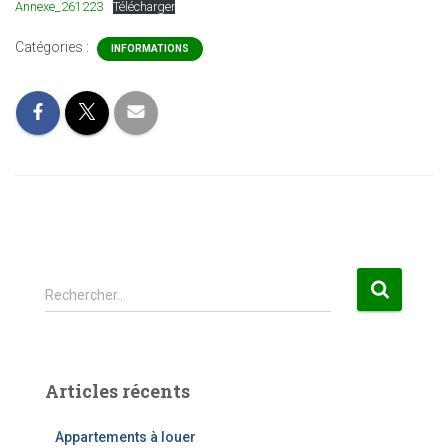
Annexe_261223
Télécharger
Catégories :
INFORMATIONS
R
Rechercher…
e
c
h
e
Articles récents
r
c
Appartements à louer
h