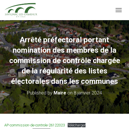
OUVRI
Arrêté préfectoral portant
nomination des membres de la
commission de contrôle chargée
de la régularité des listes
électorales dans les communes
Published by
Maire
on
8 janvier 2024
AP-commission-de-controle-26122023
Télécharger