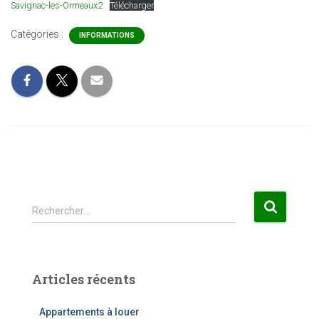
Savignac-les-Ormeaux2
Télécharger
Catégories :
INFORMATIONS
R
Rechercher…
e
c
h
e
Articles récents
r
c
Appartements à louer
h