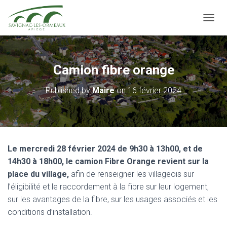
OUVRI
Camion fibre orange
Published by
Maire
on
16 février 2024
Le mercredi 28 février 2024 de 9h30 à 13h00, et de
14h30 à 18h00, le camion Fibre Orange revient sur la
place du village,
afin de renseigner les villageois sur
l’éligibilité et le raccordement à la fibre sur leur logement,
sur les avantages de la fibre, sur les usages associés et les
conditions d’installation.