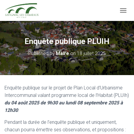
OUVRI
Enquête publique PLUIH
Published by
Maire
on
18 juillet 2025
Enquête publique sur le projet de Plan Local d’Urbanisme
Intercommunal valant programme local de l’Habitat (PLUIh)
du 04 août 2025 de 9h30 au lundi 08 septembre 2025 à
12h30
.
Pendant la durée de l’enquête publique et uniquement,
chacun pourra émettre ses observations, et propositions :