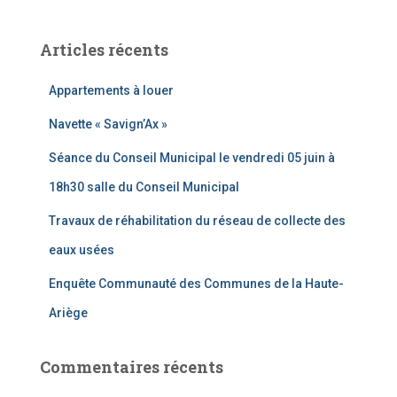
h
e
Articles récents
r
c
Appartements à louer
h
e
Navette « Savign’Ax »
r
Séance du Conseil Municipal le vendredi 05 juin à
:
18h30 salle du Conseil Municipal
Travaux de réhabilitation du réseau de collecte des
eaux usées
Enquête Communauté des Communes de la Haute-
Ariège
Commentaires récents