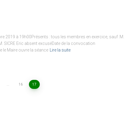
e 2019 à 19h00Présents : tous les membres en exercice, sauf :M.
. SICRE Eric absent excuséDate de la convocation
e Maire ouvre la séance
Lire la suite
…
16
17