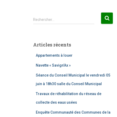
R
Rechercher…
e
c
h
e
Articles récents
r
c
Appartements à louer
h
e
Navette « Savign’Ax »
r
Séance du Conseil Municipal le vendredi 05
:
juin à 18h30 salle du Conseil Municipal
Travaux de réhabilitation du réseau de
collecte des eaux usées
Enquête Communauté des Communes de la