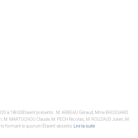
t 2020 à 18h30Étaient présents : M. ARBEAU Géraud, Mme BROSSARD
n, M. MARTUCHOU Claude, M. PECH Nicolas, M. ROUZAUD Julien, M.
 formant le quorum.Étaient absents
Lire la suite