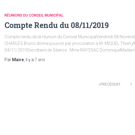
RÉUNIONS DU CONSEIL MUNICIPAL
Compte Rendu du 08/11/2019
Compte rendu de la réunion du Conseil MunicipalVendredi 08 Novembr
CHARLES Bruno donne pouvoir par procuration à M. MIQUEL ThierryM
04/11/2019Secrétaire de Séance : Mme RAYSSAC DominiqueMadame l
Par
Maire
, il y a
7 ans
Pagination
PRÉCÉDENT
1
des
publications