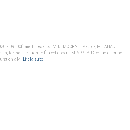
 2020 à 09h00Étaient présents : M. DEMOCRATE Patrick, M. LANAU
as, formant le quorum.Étaient absent :M. ARBEAU Géraud a donné
ration à M.
Lire la suite